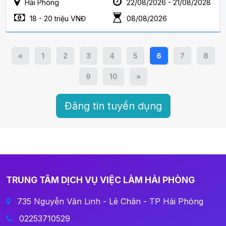
Hải Phòng
22/08/2026 - 21/08/2028
18 - 20 triệu VNĐ
08/08/2026
«
1
2
3
4
5
6
7
8
9
10
»
Đăng tin tuyển dụng
TRUNG TÂM DỊCH VỤ VIỆC LÀM HẢI PHÒNG
735 Nguyễn Văn Linh - Lê Chân - TP Hải Phòng
02253710529