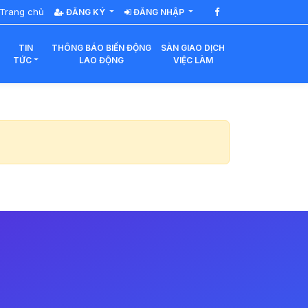
Trang chủ
ĐĂNG KÝ
ĐĂNG NHẬP
TIN
THÔNG BÁO BIẾN ĐỘNG
SÀN GIAO DỊCH
TỨC
LAO ĐỘNG
VIỆC LÀM