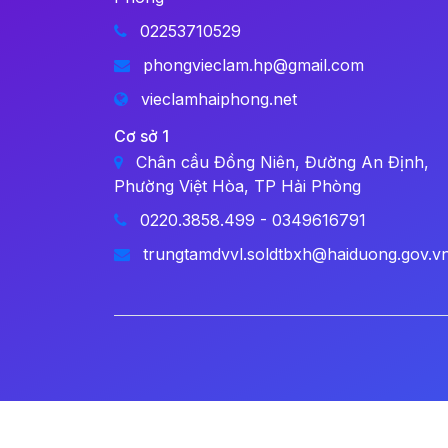
02253710529
phongvieclam.hp@gmail.com
vieclamhaiphong.net
Cơ sở 1
Chân cầu Đồng Niên, Đường An Định,
Phường Việt Hòa, TP Hải Phòng
0220.3858.499 - 0349616791
trungtamdvvl.soldtbxh@haiduong.gov.v