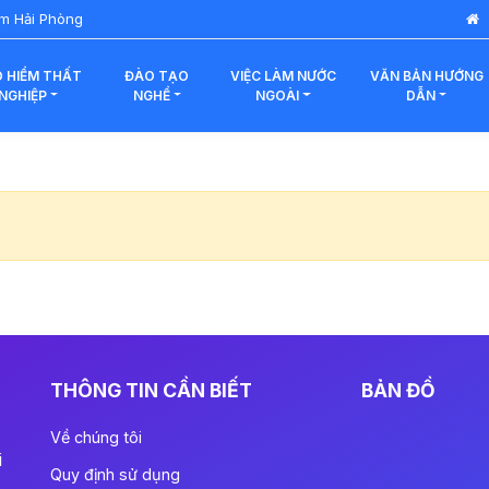
àm Hải Phòng
 HIỂM THẤT
ĐÀO TẠO
VIỆC LÀM NƯỚC
VĂN BẢN HƯỚNG
NGHIỆP
NGHỀ
NGOÀI
DẪN
THÔNG TIN CẦN BIẾT
BẢN ĐỒ
Về chúng tôi
i
Quy định sử dụng