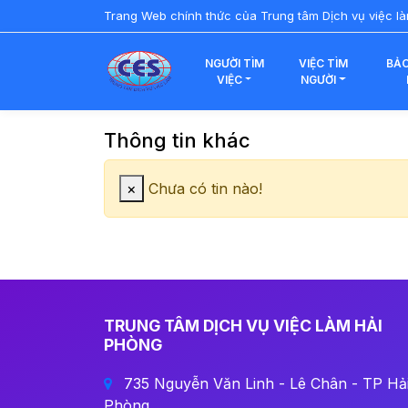
Trang Web chính thức của Trung tâm Dịch vụ việc l
NGƯỜI TÌM
VIỆC TÌM
BẢO
VIỆC
NGƯỜI
Thông tin khác
Đóng
×
Chưa có tin nào!
TRUNG TÂM DỊCH VỤ VIỆC LÀM HẢI
PHÒNG
735 Nguyễn Văn Linh - Lê Chân - TP Hả
Phòng