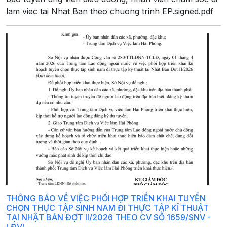
lam viec tai Nhat Ban theo chuong trinh EP.signed.pdf
THÔNG BÁO VỀ VIỆC PHỐI HỢP TRIỂN KHAI TUYỂN
CHỌN THỰC TẬP SINH NAM ĐI THỰC TẬP KĨ THUẬT
TẠI NHẬT BẢN ĐỢT II/2026 THEO CV SỐ 1659/SNV -