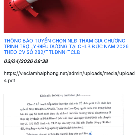
THÔNG BÁO TUYỂN CHỌN NLĐ THAM GIA CHƯƠNG
TRÌNH TRỢ LÝ ĐIỀU DƯỠNG TẠI CHLB ĐỨC NĂM 2026
THEO CV SỐ 282/TTLĐNN-TCLĐ
03/04/2026 08:38
https://vieclamhaiphong.net/admin/uploads/media/upload
4.pdf