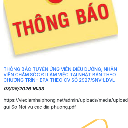
THÔNG BÁO TUYỂN ỨNG VIÊN ĐIỀU DƯỠNG, NHÂN
VIÊN CHĂM SÓC ĐI LÀM VIỆC TẠI NHẬT BẢN THEO
CHƯƠNG TRÌNH EPA THEO CV SỐ 2927/SNV-LĐVL
03/06/2026 16:33
https://vieclamhaiphong.net/admin/uploads/media/uploa
gui So Noi vu cac dia phuong.pdf