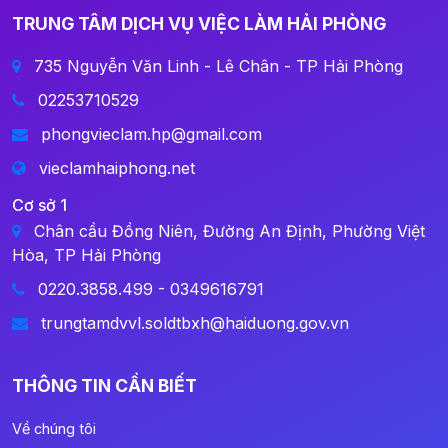
TRUNG TÂM DỊCH VỤ VIỆC LÀM HẢI PHÒNG
735 Nguyễn Văn Linh - Lê Chân - TP Hải Phòng
02253710529
phongvieclam.hp@gmail.com
vieclamhaiphong.net
Cơ sở 1
Chân cầu Đồng Niên, Đường An Định, Phường Việt
Hòa, TP Hải Phòng
0220.3858.499 - 0349616791
trungtamdvvl.soldtbxh@haiduong.gov.vn
THÔNG TIN CẦN BIẾT
Về chúng tôi