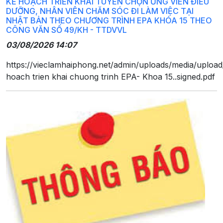
KẾ HOẠCH TRIỂN KHAI TUYỂN CHỌN ỨNG VIÊN ĐIỀU
DƯỠNG, NHÂN VIÊN CHĂM SÓC ĐI LÀM VIỆC TẠI
NHẬT BẢN THEO CHƯƠNG TRÌNH EPA KHÓA 15 THEO
CÔNG VĂN SỐ 49/KH - TTDVVL
03/08/2026 14:07
https://vieclamhaiphong.net/admin/uploads/media/uploa
hoach trien khai chuong trinh EPA- Khoa 15..signed.pdf