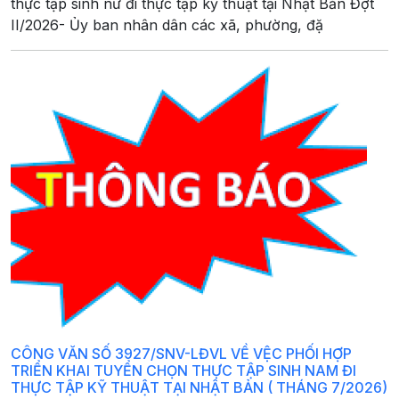
thực tập sinh nữ đi thực tập kỹ thuật tại Nhật Bản Đợt
II/2026- Ủy ban nhân dân các xã, phường, đặ
CÔNG VĂN SỐ 3927/SNV-LĐVL VỀ VỆC PHỐI HỢP
TRIỂN KHAI TUYỂN CHỌN THỰC TẬP SINH NAM ĐI
THỰC TẬP KỸ THUẬT TẠI NHẬT BẢN ( THÁNG 7/2026)