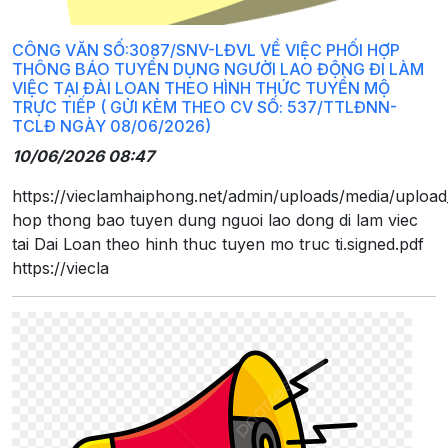
CÔNG VĂN SỐ:3087/SNV-LĐVL VỀ VIỆC PHỐI HỢP
THÔNG BÁO TUYỂN DỤNG NGƯỜI LAO ĐỘNG ĐI LÀM
VIỆC TẠI ĐÀI LOAN THEO HÌNH THỨC TUYỂN MỘ
TRỰC TIẾP ( GỬI KÈM THEO CV SỐ: 537/TTLĐNN-
TCLĐ NGÀY 08/06/2026)
10/06/2026 08:47
https://vieclamhaiphong.net/admin/uploads/media/uploa
hop thong bao tuyen dung nguoi lao dong di lam viec
tai Dai Loan theo hinh thuc tuyen mo truc ti.signed.pdf
https://viecla