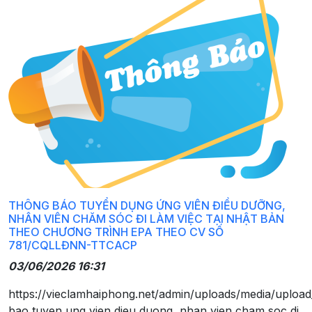
THÔNG BÁO TUYỂN DỤNG ỨNG VIÊN ĐIỀU DƯỠNG,
NHÂN VIÊN CHĂM SÓC ĐI LÀM VIỆC TẠI NHẬT BẢN
THEO CHƯƠNG TRÌNH EPA THEO CV SỐ
781/CQLLĐNN-TTCACP
03/06/2026 16:31
https://vieclamhaiphong.net/admin/uploads/media/uploa
bao tuyen ung vien dieu duong, nhan vien cham soc di