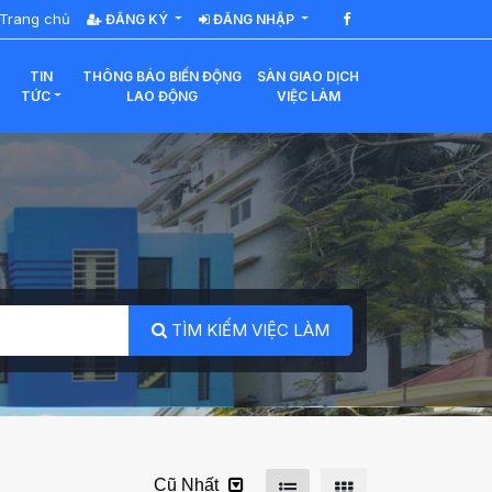
Trang chủ
ĐĂNG KÝ
ĐĂNG NHẬP
TIN
THÔNG BÁO BIẾN ĐỘNG
SÀN GIAO DỊCH
TỨC
LAO ĐỘNG
VIỆC LÀM
TÌM KIẾM VIỆC LÀM
Cũ Nhất