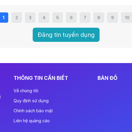
1
2
3
4
5
6
7
8
9
10
Đăng tin tuyển dụng
THÔNG TIN CẦN BIẾT
BẢN ĐỒ
Về chúng tôi
i
Quy định sử dụng
Chính sách bảo mật
Liên hệ quảng cáo