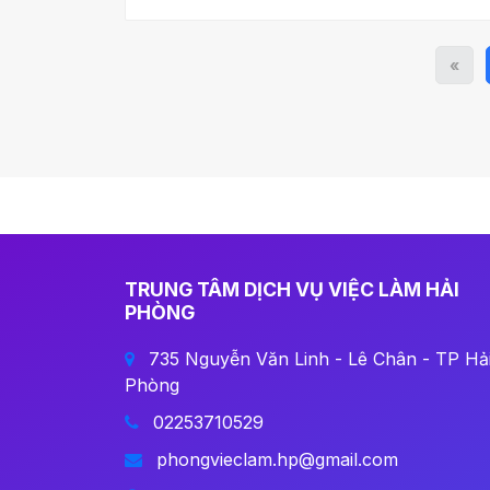
«
TRUNG TÂM DỊCH VỤ VIỆC LÀM HẢI
PHÒNG
735 Nguyễn Văn Linh - Lê Chân - TP Hả
Phòng
02253710529
phongvieclam.hp@gmail.com