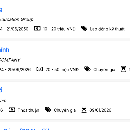
g
Education Group
4 - 21/06/2050
10 - 20 triệu VNĐ
Lao động kỹ thuật
ính
 COMPANY
24 - 29/09/2026
20 - 50 triệu VNĐ
Chuyên gia
ồ
nam
26
Thỏa thuận
Chuyên gia
09/01/2026