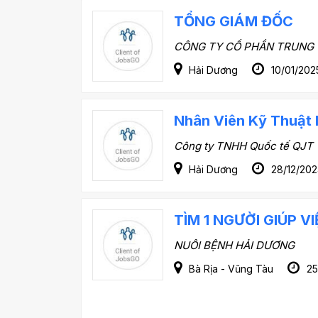
TỔNG GIÁM ĐỐC
CÔNG TY CỔ PHẦN TRUNG 
Hải Dương
10/01/202
Nhân Viên Kỹ Thuật
Công ty TNHH Quốc tế QJT 
Hải Dương
28/12/202
TÌM 1 NGƯỜI GIÚP V
NUÔI BỆNH HẢI DƯƠNG
Bà Rịa - Vũng Tàu
25