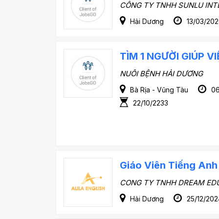
CÔNG TY TNHH SUNLU INT
Hải Dương
13/03/202
TÌM 1 NGƯỜI GIÚP 
NUÔI BỆNH HẢI DƯƠNG
Bà Rịa - Vũng Tàu
06
22/10/2233
Giáo Viên Tiếng Anh
CONG TY TNHH DREAM ED
Hải Dương
25/12/202