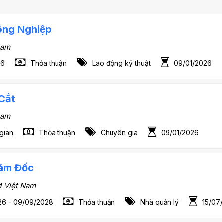
ông Nghiệp
nam
26
Thỏa thuận
Lao động kỹ thuật
09/01/2026
Cắt
nam
 gian
Thỏa thuận
Chuyên gia
09/01/2026
iám Đốc
M Việt Nam
26 - 09/09/2028
Thỏa thuận
Nhà quản lý
15/07