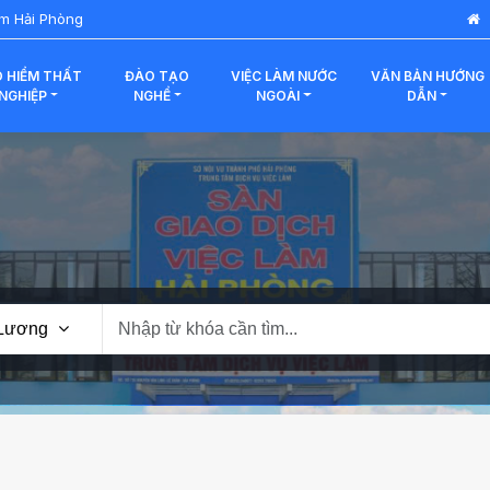
àm Hải Phòng
 HIỂM THẤT
ĐÀO TẠO
VIỆC LÀM NƯỚC
VĂN BẢN HƯỚNG
NGHIỆP
NGHỀ
NGOÀI
DẪN
 Lương