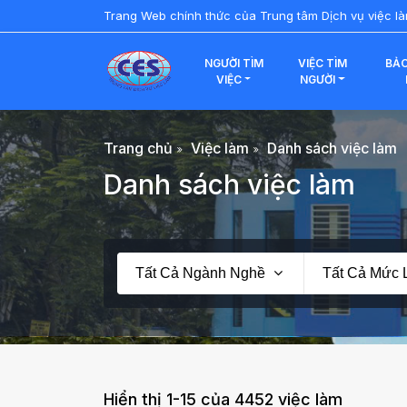
Trang Web chính thức của Trung tâm Dịch vụ việc l
NGƯỜI TÌM
VIỆC TÌM
BẢO
VIỆC
NGƯỜI
Trang chủ
Việc làm
Danh sách việc làm
Danh sách việc làm
Tất Cả Ngành Nghề
Tất Cả Mức
Hiển thị 1-15 của 4452 việc làm