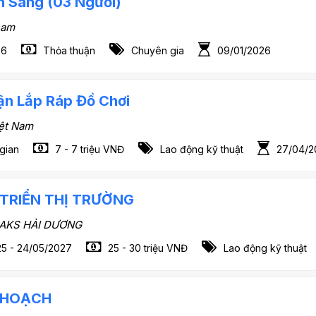
n Sáng (03 Người)
nam
26
Thỏa thuận
Chuyên gia
09/01/2026
ận Lắp Ráp Đồ Chơi
ệt Nam
 gian
7 - 7 triệu VNĐ
Lao động kỹ thuật
27/04/2
TRIỂN THỊ TRƯỜNG
JAKS HẢI DƯƠNG
5 - 24/05/2027
25 - 30 triệu VNĐ
Lao động kỹ thuật
 HOẠCH