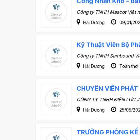
Công Nhân Kho – Bà
Công ty TNHH Mascot Việt 
Hải Dương
09/01/20
Kỹ Thuật Viên Bộ Ph
Công ty TNHH Sambound Vi
Hải Dương
Toàn thời
CHUYÊN VIÊN PHÁT 
CÔNG TY TNHH ĐIỆN LỰC 
Hải Dương
25/05/202
TRƯỞNG PHÒNG KẾ