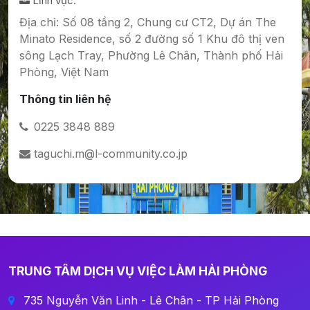
Lĩnh vực:
Địa chỉ: Số 08 tầng 2, Chung cư CT2, Dự án The
Minato Residence, số 2 đường số 1 Khu đô thị ven
sông Lạch Tray, Phường Lê Chân, Thành phố Hải
Phòng, Việt Nam
Thông tin liên hệ
0225 3848 889
taguchi.m@l-community.co.jp
TRUNG TÂM DỊCH VỤ VIỆC LÀM HẢI PHÒNG
735 Nguyễn Văn Linh - Lê Chân - TP Hải Phòng