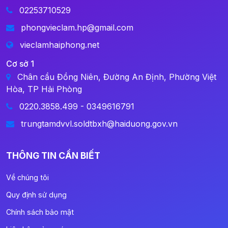
02253710529
phongvieclam.hp@gmail.com
vieclamhaiphong.net
Cơ sở 1
Chân cầu Đồng Niên, Đường An Định, Phường Việt
Hòa, TP Hải Phòng
0220.3858.499 - 0349616791
trungtamdvvl.soldtbxh@haiduong.gov.vn
THÔNG TIN CẦN BIẾT
Về chúng tôi
Quy định sử dụng
Chính sách bảo mật