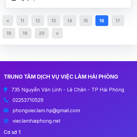
«
11
12
13
14
15
16
17
18
19
20
»
TRUNG TÂM DỊCH VỤ VIỆC LÀM HẢI PHÒNG
735 Nguyễn Văn Linh - Lê Chân - TP Hải Phòng
02253710529
phongvieclam.hp@gmail.com
vieclamhaiphong.net
Cơ sở 1