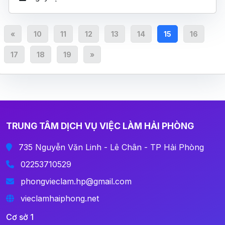
«
10
11
12
13
14
15
16
17
18
19
»
TRUNG TÂM DỊCH VỤ VIỆC LÀM HẢI PHÒNG
735 Nguyễn Văn Linh - Lê Chân - TP Hải Phòng
02253710529
phongvieclam.hp@gmail.com
vieclamhaiphong.net
Cơ sở 1