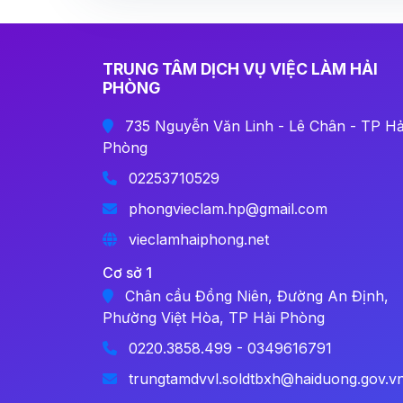
TRUNG TÂM DỊCH VỤ VIỆC LÀM HẢI
PHÒNG
735 Nguyễn Văn Linh - Lê Chân - TP Hả
Phòng
02253710529
phongvieclam.hp@gmail.com
vieclamhaiphong.net
Cơ sở 1
Chân cầu Đồng Niên, Đường An Định,
Phường Việt Hòa, TP Hải Phòng
0220.3858.499 - 0349616791
trungtamdvvl.soldtbxh@haiduong.gov.v