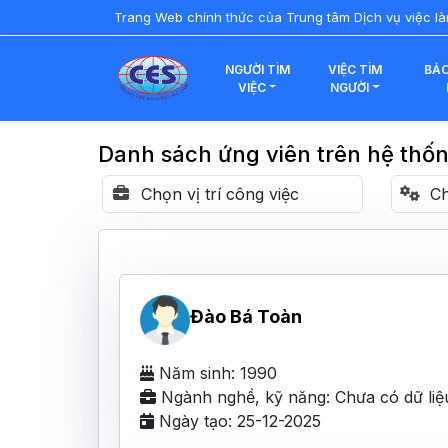
Trang Web chính thức của Trung tâm Dịch vụ việc l
NGƯỜI TÌM
VIỆC TÌM
BẢO
VIỆC
NGƯỜI
Danh sách ứng viên trên hệ thố
Đào Bá Toàn
Năm sinh: 1990
Ngành nghề, kỹ năng: Chưa có dữ liệ
Ngày tạo: 25-12-2025