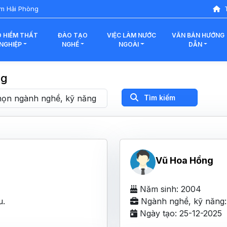
àm Hải Phòng
T
 HIỂM THẤT
ĐÀO TẠO
VIỆC LÀM NƯỚC
VĂN BẢN HƯỚNG
NGHIỆP
NGHỀ
NGOÀI
DẪN
ng
Tìm kiếm
Vũ Hoa Hồng
Năm sinh: 2004
u.
Ngành nghề, kỹ năng: 
Ngày tạo: 25-12-2025