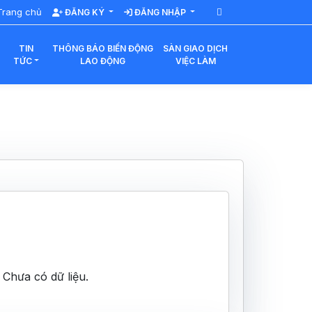
rang chủ
ĐĂNG KÝ
ĐĂNG NHẬP
TIN
THÔNG BÁO BIẾN ĐỘNG
SÀN GIAO DỊCH
TỨC
LAO ĐỘNG
VIỆC LÀM
Chưa có dữ liệu.