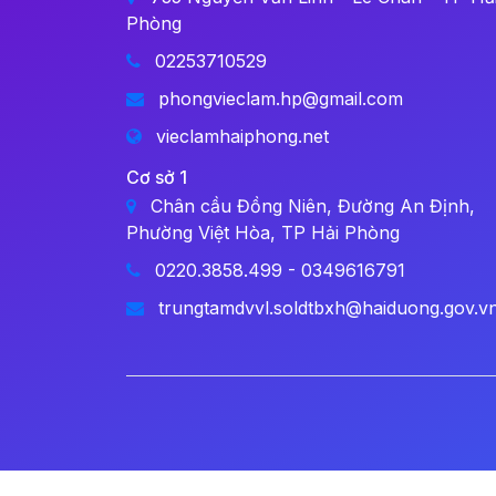
Phòng
02253710529
phongvieclam.hp@gmail.com
vieclamhaiphong.net
Cơ sở 1
Chân cầu Đồng Niên, Đường An Định,
Phường Việt Hòa, TP Hải Phòng
0220.3858.499 - 0349616791
trungtamdvvl.soldtbxh@haiduong.gov.v