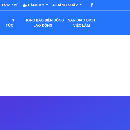
Trang chủ
ĐĂNG KÝ
ĐĂNG NHẬP
TIN
THÔNG BÁO BIẾN ĐỘNG
SÀN GIAO DỊCH
TỨC
LAO ĐỘNG
VIỆC LÀM