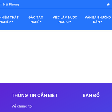
àm Hải Phòng
 HIỂM THẤT
ĐÀO TẠO
VIỆC LÀM NƯỚC
VĂN BẢN HƯỚNG
NGHIỆP
NGHỀ
NGOÀI
DẪN
THÔNG TIN CẦN BIẾT
BẢN ĐỒ
Về chúng tôi
i