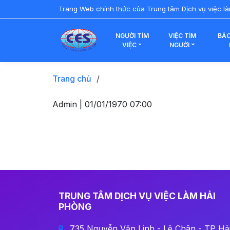
Trang Web chính thức của Trung tâm Dịch vụ việc l
NGƯỜI TÌM
VIỆC TÌM
BẢO
VIỆC
NGƯỜI
Trang chủ
/
Admin |
01/01/1970 07:00
TRUNG TÂM DỊCH VỤ VIỆC LÀM HẢI
PHÒNG
735 Nguyễn Văn Linh - Lê Chân - TP Hả